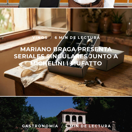
VINOS
6 MIN DE LECTURA
MARIANO BRAGA PRESENTA
SERIALES SINGULARES JUNTO A
MICHELINI I MUFATTO
GASTRONOMÍA
4 MIN DE LECTURA