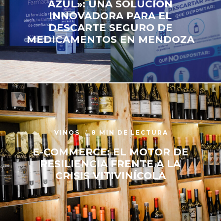
AZUL»: UNA SOLUCIÓN
INNOVADORA PARA EL
DESCARTE SEGURO DE
MEDICAMENTOS EN MENDOZA
VINOS
8 MIN DE LECTURA
E-COMMERCE: EL MOTOR DE
RESILIENCIA FRENTE A LA
CRISIS VITIVINÍCOLA