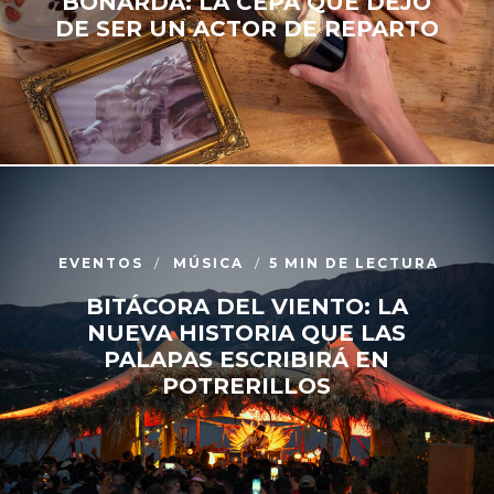
BONARDA: LA CEPA QUE DEJÓ
DE SER UN ACTOR DE REPARTO
EVENTOS
MÚSICA
5 MIN DE LECTURA
BITÁCORA DEL VIENTO: LA
NUEVA HISTORIA QUE LAS
PALAPAS ESCRIBIRÁ EN
POTRERILLOS