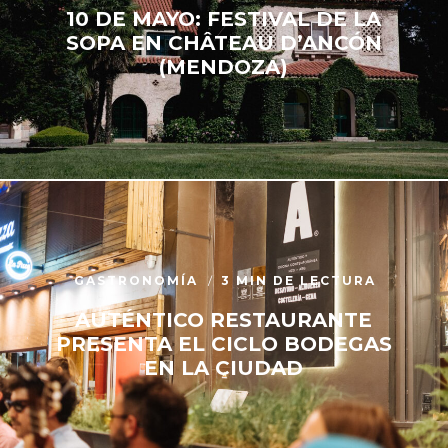
10 DE MAYO: FESTIVAL DE LA
SOPA EN CHÂTEAU D’ANCÓN
(MENDOZA)
GASTRONOMÍA
3 MIN DE LECTURA
AUTÉNTICO RESTAURANTE
PRESENTA EL CICLO BODEGAS
EN LA CIUDAD