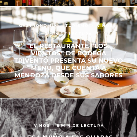
GASTRONOMÍA
TURISMO
VINOS
3 MIN DE LECTURA
EL RESTAURANTE “LOS
VIENTOS” DE BODEGA
TRIVENTO PRESENTA SU NUEVO
MENÚ, QUE CUENTA A
MENDOZA DESDE SUS SABORES
VINOS
5 MIN DE LECTURA