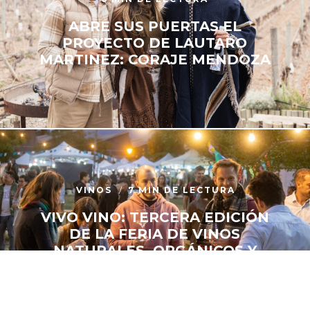
ABRE SUS PUERTAS EL
PROYECTO DE LAUTARO
MARTINEZ: CORAJE MENDOZA
VINOS
7 MIN DE LECTURA
VIVO VINO: TERCERA EDICIÓN
DE LA FERIA DE VINOS
NATURALES, ORGÁNICOS Y
BIODINÁMICOS EN MENDOZA