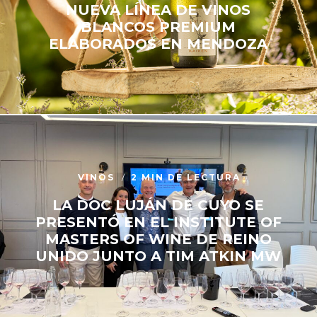
NUEVA LÍNEA DE VINOS
BLANCOS PREMIUM
ELABORADOS EN MENDOZA
VINOS
2 MIN DE LECTURA
LA DOC LUJÁN DE CUYO SE
PRESENTÓ EN EL INSTITUTE OF
MASTERS OF WINE DE REINO
UNIDO JUNTO A TIM ATKIN MW