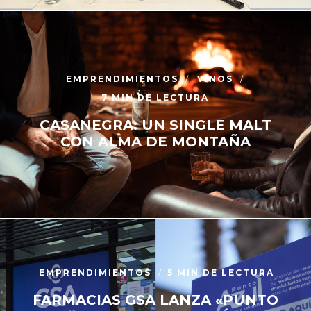
EMPRENDIMIENTOS
VINOS
7 MIN DE LECTURA
CASANEGRA: UN SINGLE MALT
CON ALMA DE MONTAÑA
EMPRENDIMIENTOS
5 MIN DE LECTURA
FARMACIAS GSA LANZA «PUNTO