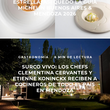
ESTRELLA: ASÍ QUEDÓ LA GUÍA
MICHELIN BUENOS AIRES &
MENDOZA 2026
GASTRONOMÍA
6 MIN DE LECTURA
SURCO VIVO: LOS CHEFS
CLEMENTINA CERVANTES Y
ETIENNE KONINCKX RECIBEN A
COCINEROS DE TODO EL PAÍS
EN MENDOZA