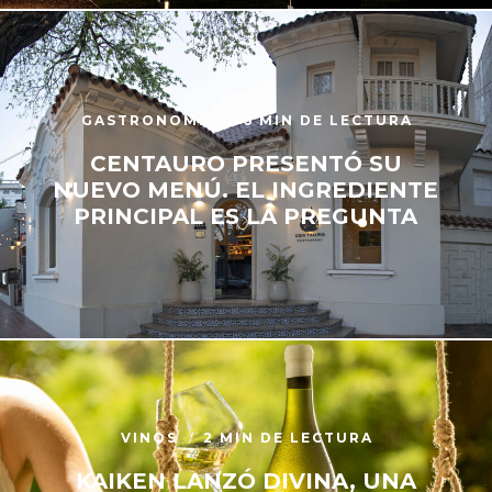
GASTRONOMÍA
6 MIN DE LECTURA
CENTAURO PRESENTÓ SU
NUEVO MENÚ. EL INGREDIENTE
PRINCIPAL ES LA PREGUNTA
VINOS
2 MIN DE LECTURA
KAIKEN LANZÓ DIVINA, UNA