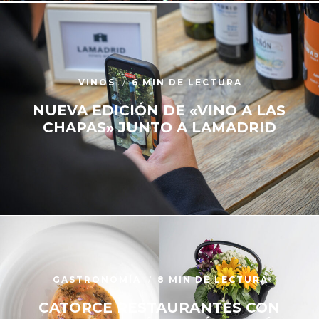
VINOS
6 MIN DE LECTURA
NUEVA EDICIÓN DE «VINO A LAS
CHAPAS» JUNTO A LAMADRID
GASTRONOMÍA
8 MIN DE LECTURA
CATORCE RESTAURANTES CON