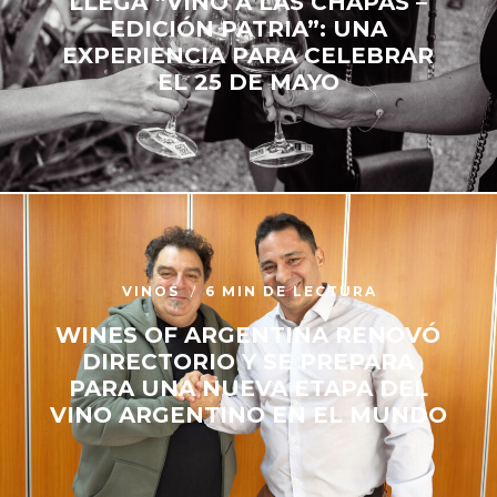
LLEGA “VINO A LAS CHAPAS –
EDICIÓN PATRIA”: UNA
EXPERIENCIA PARA CELEBRAR
EL 25 DE MAYO
VINOS
6 MIN DE LECTURA
WINES OF ARGENTINA RENOVÓ
DIRECTORIO Y SE PREPARA
PARA UNA NUEVA ETAPA DEL
VINO ARGENTINO EN EL MUNDO