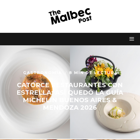
GASTRONOMÍA
8 MIN DE LECTURA
CATORCE RESTAURANTES CON
ESTRELLA: ASÍ QUEDÓ LA GUÍA
MICHELIN BUENOS AIRES &
MENDOZA 2026