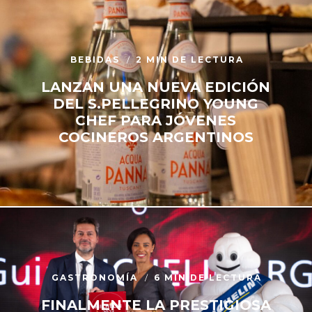
BEBIDAS
2 MIN DE LECTURA
LANZAN UNA NUEVA EDICIÓN
DEL S.PELLEGRINO YOUNG
CHEF PARA JÓVENES
COCINEROS ARGENTINOS
GASTRONOMÍA
6 MIN DE LECTURA
FINALMENTE LA PRESTIGIOSA