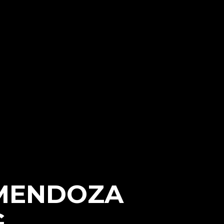
 MENDOZA
G